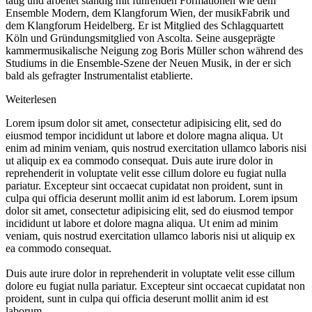
tätig und arbeitet ständig mit führenden Formationen wie dem
Ensemble Modern, dem Klangforum Wien, der musikFabrik und
dem Klangforum Heidelberg. Er ist Mitglied des Schlagquartett
Köln und Gründungsmitglied von Ascolta. Seine ausgeprägte
kammermusikalische Neigung zog Boris Müller schon während des
Studiums in die Ensemble-Szene der Neuen Musik, in der er sich
bald als gefragter Instrumentalist etablierte.
Weiterlesen
Lorem ipsum dolor sit amet, consectetur adipisicing elit, sed do
eiusmod tempor incididunt ut labore et dolore magna aliqua. Ut
enim ad minim veniam, quis nostrud exercitation ullamco laboris nisi
ut aliquip ex ea commodo consequat. Duis aute irure dolor in
reprehenderit in voluptate velit esse cillum dolore eu fugiat nulla
pariatur. Excepteur sint occaecat cupidatat non proident, sunt in
culpa qui officia deserunt mollit anim id est laborum. Lorem ipsum
dolor sit amet, consectetur adipisicing elit, sed do eiusmod tempor
incididunt ut labore et dolore magna aliqua. Ut enim ad minim
veniam, quis nostrud exercitation ullamco laboris nisi ut aliquip ex
ea commodo consequat.
Duis aute irure dolor in reprehenderit in voluptate velit esse cillum
dolore eu fugiat nulla pariatur. Excepteur sint occaecat cupidatat non
proident, sunt in culpa qui officia deserunt mollit anim id est
laborum.