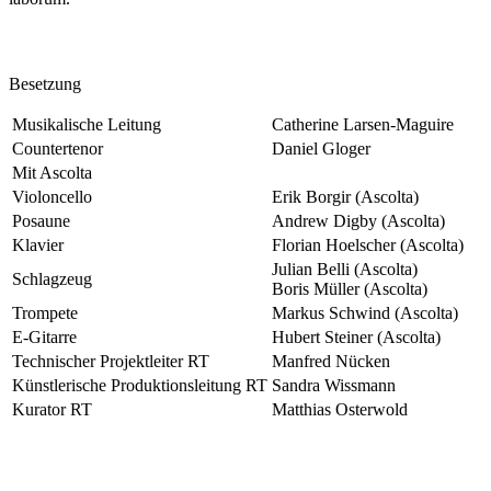
Besetzung
Musikalische Leitung
Catherine Larsen-Maguire
Countertenor
Daniel Gloger
Mit Ascolta
Violoncello
Erik Borgir (Ascolta)
Posaune
Andrew Digby (Ascolta)
Klavier
Florian Hoelscher (Ascolta)
Julian Belli (Ascolta)
Schlagzeug
Boris Müller (Ascolta)
Trompete
Markus Schwind (Ascolta)
E-Gitarre
Hubert Steiner (Ascolta)
Technischer Projektleiter RT
Manfred Nücken
Künstlerische Produktionsleitung RT
Sandra Wissmann
Kurator RT
Matthias Osterwold